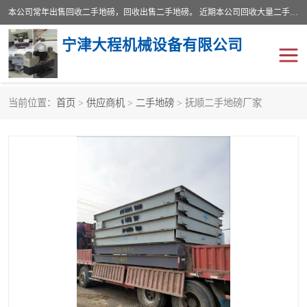
本公司常年出售回收二手地磅，回收出售二手地磅。 近期本公司回收大量二手地磅，型号齐全，宽度从2米到3.5米，长度5米到25米，承重吨位从10到200吨，成色7—9成新。 ? 使用年限6个月至2年，产品来源于个人闲置品，工矿企业停用品，因小换大而来。 精准度和新的一样， 二手地磅是内行人的选择，打个电话就省钱朋友您好等什么
宁津大程机械设备有限公司
当前位置：
首页
>
供应商机
>
二手地磅
> 抚顺二手地磅厂家
地磅
二手地磅
地磅传感器
废纸打包机
烘干机
食品烘干机
装载机电子秤
输送机
半自动输送机
全自动输送机
冷却塔
食品螺旋塔