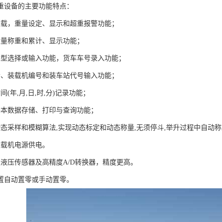
重设备的主要功能特点：
装载，重量设定、显示和超重报警功能；
重量称重和累计、显示功能；
车型选择或输入功能，货车车号录入功能；
者、装载机编号和装车站代号输入功能；
间(年,月,日,时,分)记录功能；
基本数据存储、打印与查询功能；
动态采样和模糊算法,实现动态标定和动态称量,无须停斗,举升过程中自动
装载机电源供电。
双液压传感器及高精度A/D转换器，精度更高。
设置自动置零或手动置零。