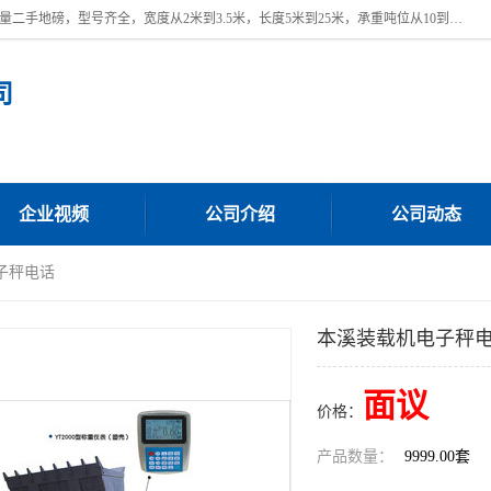
本公司常年出售回收二手地磅，回收出售二手地磅。 近期本公司回收大量二手地磅，型号齐全，宽度从2米到3.5米，长度5米到25米，承重吨位从10到200吨，成色7—9成新。 ? 使用年限6个月至2年，产品来源于个人闲置品，工矿企业停用品，因小换大而来。 精准度和新的一样， 二手地磅是内行人的选择，打个电话就省钱朋友您好等什么
司
企业视频
公司介绍
公司动态
子秤电话
本溪装载机电子秤
面议
价格：
产品数量：
9999.00套