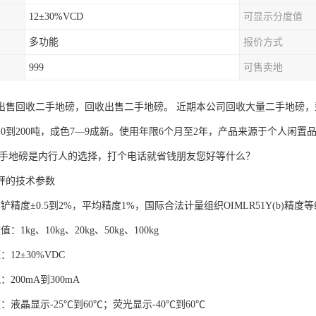
12±30%VCD
可显示分度值
多功能
报价方式
999
可售卖地
出售回收二手地磅，回收出售二手地磅。 近期本公司回收大量二手地磅，型号
10到200吨，成色7—9成新。使用年限6个月至2年，产品来源于个人闲
二手地磅是内行人的选择，打个电话就省钱朋友您好等什么？
秤的技术参数
铲精度±0.5到2%，平均精度1%，国际合法计量组织OIMLR51Y(b)精度
1kg、10kg、20kg、50kg、100kg
12±30%VDC
200mA到300mA
：液晶显示-25℃到60℃；荧光显示-40℃到60℃