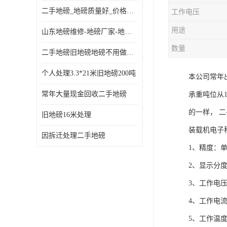
二手地磅_地磅质量好_价格便宜这里找【地磅行家】
工作电压
用途
山东地磅维修-地磅厂家-地磅价格-二手地磅
数量
二手地磅旧地磅地磅不用做地基
个人处理3.3*21米旧地磅200吨
本公司常年
常年大量现金回收二手地磅
承重吨位从
的一样， 
旧地磅16米处理
装载机电子
因拆迁处理二手地磅
1、精度：单
2、显示分度值：
3、工作电压：
4、工作电流：
5、工作温度