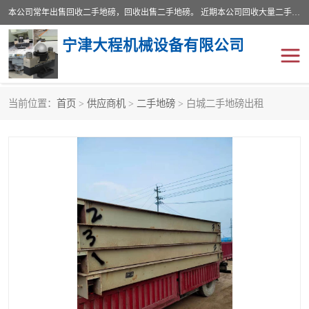
本公司常年出售回收二手地磅，回收出售二手地磅。 近期本公司回收大量二手地磅，型号齐全，宽度从2米到3.5米，长度5米到25米，承重吨位从10到200吨，成色7—9成新。 ? 使用年限6个月至2年，产品来源于个人闲置品，工矿企业停用品，因小换大而来。 精准度和新的一样， 二手地磅是内行人的选择，打个电话就省钱朋友您好等什么
宁津大程机械设备有限公司
当前位置：
首页
>
供应商机
>
二手地磅
> 白城二手地磅出租
地磅
二手地磅
地磅传感器
废纸打包机
烘干机
食品烘干机
装载机电子秤
输送机
半自动输送机
全自动输送机
冷却塔
食品螺旋塔