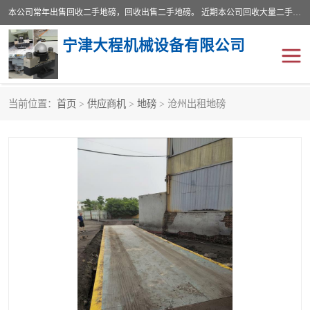
本公司常年出售回收二手地磅，回收出售二手地磅。 近期本公司回收大量二手地磅，型号齐全，宽度从2米到3.5米，长度5米到25米，承重吨位从10到200吨，成色7—9成新。 ? 使用年限6个月至2年，产品来源于个人闲置品，工矿企业停用品，因小换大而来。 精准度和新的一样， 二手地磅是内行人的选择，打个电话就省钱朋友您好等什么
宁津大程机械设备有限公司
当前位置：
首页
>
供应商机
>
地磅
> 沧州出租地磅
地磅
二手地磅
地磅传感器
废纸打包机
烘干机
食品烘干机
装载机电子秤
输送机
半自动输送机
全自动输送机
冷却塔
食品螺旋塔