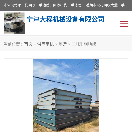
本公司常年出售回收二手地磅，回收出售二手地磅。 近期本公司回收大量二手地磅，型号齐全，宽度从2米到3.5米，长度5米到25米，承重吨位从10到200吨，成色7—9成新。 ? 使用年限6个月至2年，产品来源于个人闲置品，工矿企业停用品，因小换大而来。 精准度和新的一样， 二手地磅是内行人的选择，打个电话就省钱朋友您好等什么
宁津大程机械设备有限公司
当前位置：
首页
>
供应商机
>
地磅
> 白城出租地磅
地磅
二手地磅
地磅传感器
废纸打包机
烘干机
食品烘干机
装载机电子秤
输送机
半自动输送机
全自动输送机
冷却塔
食品螺旋塔