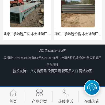
北京二手地磅厂家 本土地磅厂100秒报价
枣庄二手地磅价格 本土地磅厂100秒报价
您是第
3751304
位访客
版权所有 ©2026-08-09
鲁ICP备2024131776号-1
宁津大程机械设备有限公司
保留
所有权利.
技术支持：
八方资源网
免责声明
管理员入口
网站地图
滨州二手地磅价格 价格优惠
潍坊旧地磅出售 厂家直销
首页
产品分类
热线电话
在线咨询