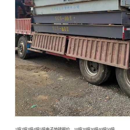
1吨2吨3吨4吨5吨电子地磅报价，10吨20吨30吨40吨50吨