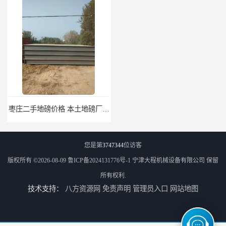
枣庄二手地磅价格 本土地磅厂100秒报价
滨州二手地磅价格 价格优惠
您是第
3747344
位访客
版权所有 ©2026-08-09
鲁ICP备2024131776号-1
宁津大程机械设备有限公司
保留
所有权利.
技术支持：
八方资源网
免责声明
管理员入口
网站地图