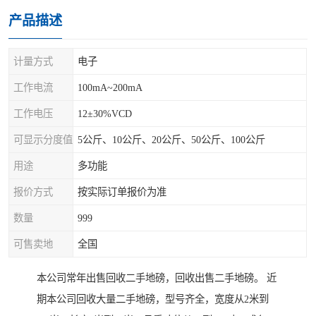
产品描述
计量方式
电子
工作电流
100mA~200mA
工作电压
12±30%VCD
可显示分度值
5公斤、10公斤、20公斤、50公斤、100公斤
用途
多功能
报价方式
按实际订单报价为准
数量
999
可售卖地
全国
本公司常年出售回收二手地磅，回收出售二手地磅。 近
期本公司回收大量二手地磅，型号齐全，宽度从2米到