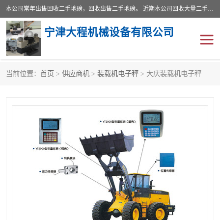
本公司常年出售回收二手地磅，回收出售二手地磅。 近期本公司回收大量二手地磅，型号齐全，宽度从2米到3.5米，长度5米到25米，承重吨位从10到200吨，成色7—9成新。 ? 使用年限6个月至2年，产品来源于个人闲置品，工矿企业停用品，因小换大而来。 精准度和新的一样， 二手地磅是内行人的选择，打个电话就省钱朋友您好等什么
宁津大程机械设备有限公司
当前位置：
首页
>
供应商机
>
装载机电子秤
> 大庆装载机电子秤
地磅
二手地磅
地磅传感器
废纸打包机
烘干机
食品烘干机
装载机电子秤
输送机
半自动输送机
全自动输送机
冷却塔
食品螺旋塔