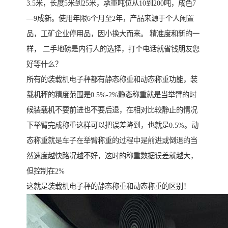
3.5米，长度5米到25米，承重吨位从10到200吨，成色7
—9成新。使用年限6个月至2年，产品来源于个人闲置
品，工矿企业停用品，因小换大而来。 精准度和新的一
样， 二手地磅是内行人的选择，打个电话就省钱朋友您
好等什么？
所有的装载机电子秤都有静态称重和动态称重功能，装
载机秤的精度范围是0.5%-2%静态称重就是当举臂的时
候装载机不要前进也不要后退，在相对比较静止的情况
下举臂完成称重这样可以把误差降到，也就是0.5%。动
态称重就是车子在举臂称重的过程中是前进或倒退的当
然速度越快路况越不好，这时的称重数据误差就越大，
但控制在2%
这就是装载机电子秤的静态称重和动态称重的区别！