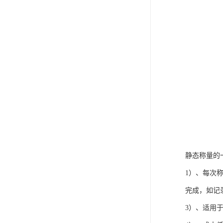
静态称量的
1）、每次
完成，如记
3）、适用