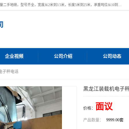
本公司常年出售回收二手地磅，回收出售二手地磅。 近期本公司回收大量二手地磅，型号齐全，宽度从2米到3.5米，长度5米到25米，承重吨位从10到200吨，成色7—9成新。 ? 使用年限6个月至2年，产品来源于个人闲置品，工矿企业停用品，因小换大而来。 精准度和新的一样， 二手地磅是内行人的选择，打个电话就省钱朋友您好等什么
司
企业视频
公司介绍
公司动态
电子秤电话
黑龙江装载机电子
面议
价格：
产品数量：
9999.00套