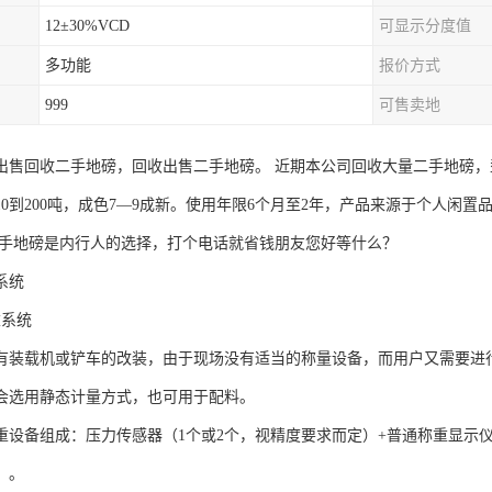
12±30%VCD
可显示分度值
多功能
报价方式
999
可售卖地
出售回收二手地磅，回收出售二手地磅。 近期本公司回收大量二手地磅，型号
10到200吨，成色7—9成新。使用年限6个月至2年，产品来源于个人闲
二手地磅是内行人的选择，打个电话就省钱朋友您好等什么？
系统
重系统
有装载机或铲车的改装，由于现场没有适当的称量设备，而用户又需要进
会选用静态计量方式，也可用于配料。
重设备组成：压力传感器（1个或2个，视精度要求而定）+普通称重显示
）。