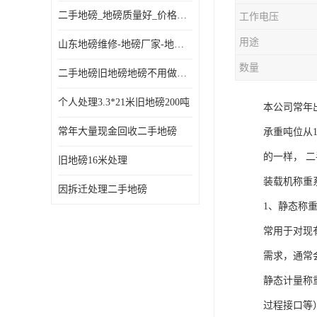
二手地磅_地磅质量好_价格便宜这里找【地磅行家】
工作电压
用途
山东地磅维修-地磅厂家-地磅价格-二手地磅
数量
二手地磅旧地磅地磅不用做地基
个人处理3.3*21米旧地磅200吨
本公司常年
常年大量现金回收二手地磅
承重吨位从
的一样， 
旧地磅16米处理
装载机称重
因拆迁处理二手地磅
1、静态称
常用于对现
需求，通常
静态计量称
过程接口等