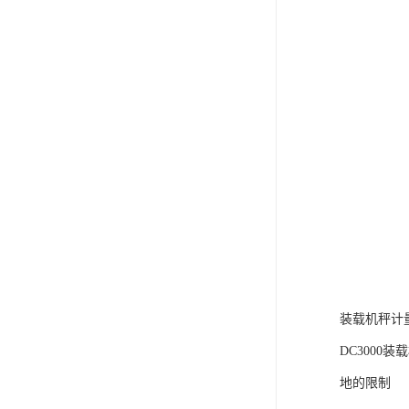
装载机秤计
DC300
地的限制