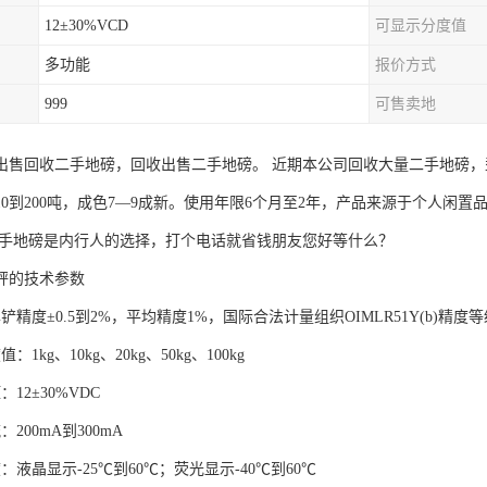
12±30%VCD
可显示分度值
多功能
报价方式
999
可售卖地
出售回收二手地磅，回收出售二手地磅。 近期本公司回收大量二手地磅，型号
10到200吨，成色7—9成新。使用年限6个月至2年，产品来源于个人闲
二手地磅是内行人的选择，打个电话就省钱朋友您好等什么？
秤的技术参数
铲精度±0.5到2%，平均精度1%，国际合法计量组织OIMLR51Y(b)精度
1kg、10kg、20kg、50kg、100kg
12±30%VDC
200mA到300mA
：液晶显示-25℃到60℃；荧光显示-40℃到60℃