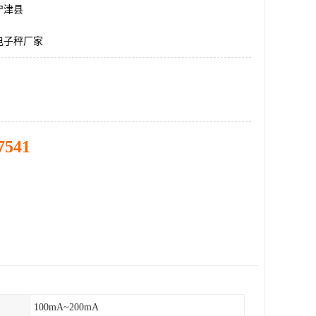
宁津县
电子秤厂家
7541
100mA~200mA