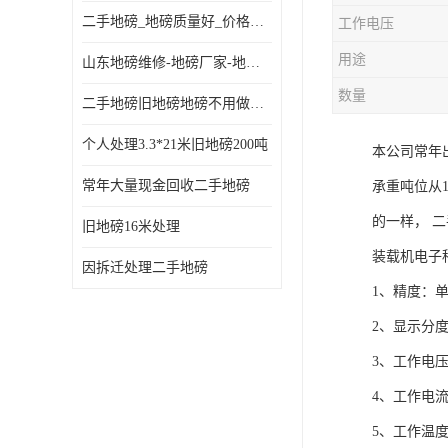
二手地磅_地磅质量好_价格便宜这里找【地磅行家】
工作电压
用途
山东地磅维修-地磅厂家-地磅价格-二手地磅
数量
二手地磅旧地磅地磅不用做地基
个人处理3.3*21米旧地磅200吨
本公司常年
常年大量现金回收二手地磅
承重吨位从
的一样， 
旧地磅16米处理
装载机电子
因拆迁处理二手地磅
1、精度：单
2、显示分度值：
3、工作电压：
4、工作电流：
5、工作温度