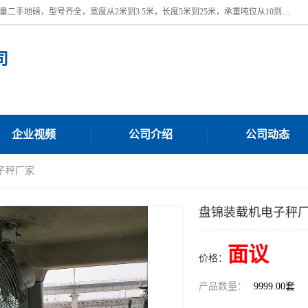
本公司常年出售回收二手地磅，回收出售二手地磅。 近期本公司回收大量二手地磅，型号齐全，宽度从2米到3.5米，长度5米到25米，承重吨位从10到200吨，成色7—9成新。 ? 使用年限6个月至2年，产品来源于个人闲置品，工矿企业停用品，因小换大而来。 精准度和新的一样， 二手地磅是内行人的选择，打个电话就省钱朋友您好等什么
司
企业视频
公司介绍
公司动态
子秤厂家
盘锦装载机电子秤
面议
价格：
产品数量：
9999.00套