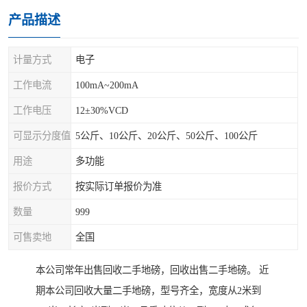
产品描述
计量方式
电子
工作电流
100mA~200mA
工作电压
12±30%VCD
可显示分度值
5公斤、10公斤、20公斤、50公斤、100公斤
用途
多功能
报价方式
按实际订单报价为准
数量
999
可售卖地
全国
本公司常年出售回收二手地磅，回收出售二手地磅。 近
期本公司回收大量二手地磅，型号齐全，宽度从2米到