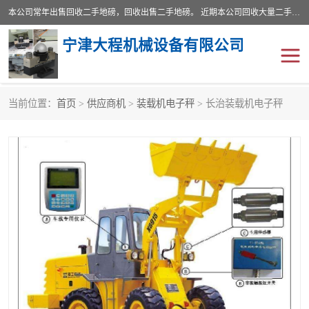
本公司常年出售回收二手地磅，回收出售二手地磅。 近期本公司回收大量二手地磅，型号齐全，宽度从2米到3.5米，长度5米到25米，承重吨位从10到200吨，成色7—9成新。 ? 使用年限6个月至2年，产品来源于个人闲置品，工矿企业停用品，因小换大而来。 精准度和新的一样， 二手地磅是内行人的选择，打个电话就省钱朋友您好等什么
宁津大程机械设备有限公司
当前位置：
首页
>
供应商机
>
装载机电子秤
> 长治装载机电子秤
地磅
二手地磅
地磅传感器
废纸打包机
烘干机
食品烘干机
装载机电子秤
输送机
半自动输送机
全自动输送机
冷却塔
食品螺旋塔