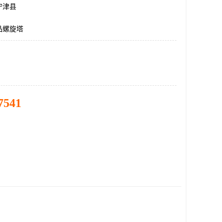
宁津县
品螺旋塔
7541