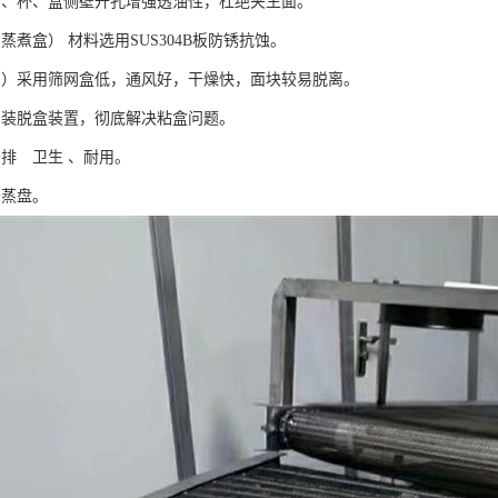
桶、杯、盒侧壁开孔增强透油性，杜绝夹生面。
蒸煮盒） 材料选用SUS304B板防锈抗蚀。
1）采用筛网盒低，通风好，干燥快，面块较易脱离。
加装脱盒装置，彻底解决粘盒问题。
分排 卫生 、耐用。
干蒸盘。