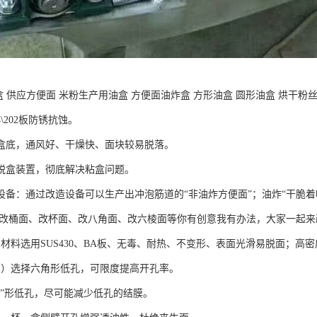
盒 供应方便面 米粉生产用油盒 方便面油炸盒 方形油盒 圆形油盒 烘干粉
4\202板防锈抗蚀。
盒底，通风好、干燥快、面块较易脱落。
脱盒装置，彻底解决粘盒问题。
设备：通过改造设备可以生产出冲泡筋道的“非油炸方便面”；油炸“干脆
线改桶面、改杯面、改八角面、改六棱面等你有创意我有办法，大家一起
 材料选用SUS430、BA板、无毒、耐热、不变形、表面光滑易脱面；高
1）选择六角形低孔，可限度提高开孔率。
“0”形低孔，尽可能减少低孔的结膜。