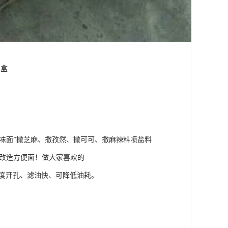
丝盒
着味面”撒芝麻、撒孜然、撒可可、撒麻辣料喷盐料
来改造方便面！做大家喜欢的
密度开孔、滤油快、可降低油耗。