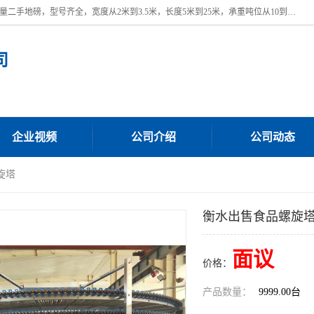
本公司常年出售回收二手地磅，回收出售二手地磅。 近期本公司回收大量二手地磅，型号齐全，宽度从2米到3.5米，长度5米到25米，承重吨位从10到200吨，成色7—9成新。 ? 使用年限6个月至2年，产品来源于个人闲置品，工矿企业停用品，因小换大而来。 精准度和新的一样， 二手地磅是内行人的选择，打个电话就省钱朋友您好等什么
司
企业视频
公司介绍
公司动态
旋塔
衡水出售食品螺旋
面议
价格：
产品数量：
9999.00台