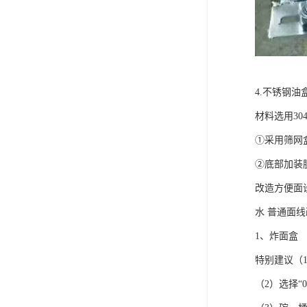
4.不锈钢油
材料选用30
①采用筛网
②底部加装
改造方便面
水 普通面
1、炸面盒
特别建议（
（2）选择