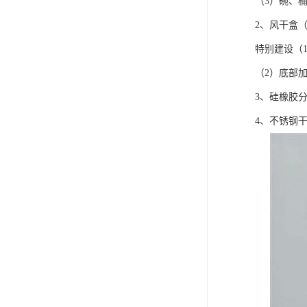
（3）碗、
2、风干盒（
特别建设（
（2）底部
3、硅橡胶
4、不锈钢