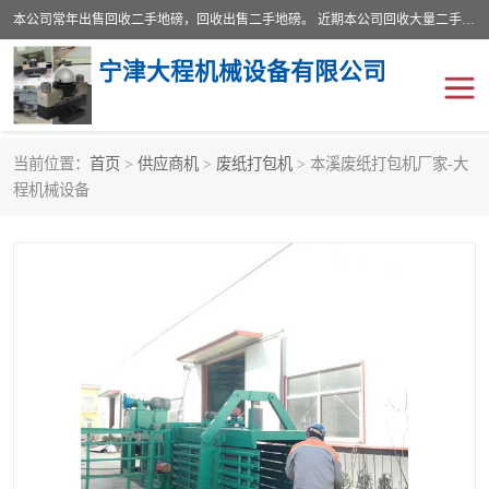
本公司常年出售回收二手地磅，回收出售二手地磅。 近期本公司回收大量二手地磅，型号齐全，宽度从2米到3.5米，长度5米到25米，承重吨位从10到200吨，成色7—9成新。 ? 使用年限6个月至2年，产品来源于个人闲置品，工矿企业停用品，因小换大而来。 精准度和新的一样， 二手地磅是内行人的选择，打个电话就省钱朋友您好等什么
宁津大程机械设备有限公司
当前位置：
首页
>
供应商机
>
废纸打包机
> 本溪废纸打包机厂家-大
地磅
二手地磅
程机械设备
地磅传感器
废纸打包机
烘干机
食品烘干机
装载机电子秤
输送机
半自动输送机
全自动输送机
冷却塔
食品螺旋塔