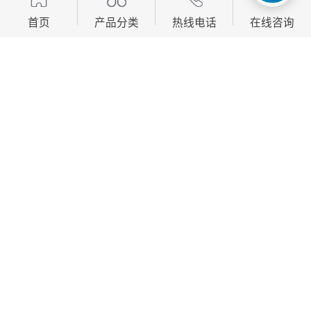
首页
产品分类
热线电话
在线咨询
产品描述
加工定制
是
具体价格
电话咨询
可售卖范围
全国
适用对象
废纸、矿泉水瓶、塑料、棉花、海绵、塑料膜、垃圾、废料等
外形尺寸
120-70-270可定制
出包尺寸
80-40可定制
材质
Q345B
驱动马达
7.5-11-15-22-30
废纸打包机压力不正常的原因主要有：