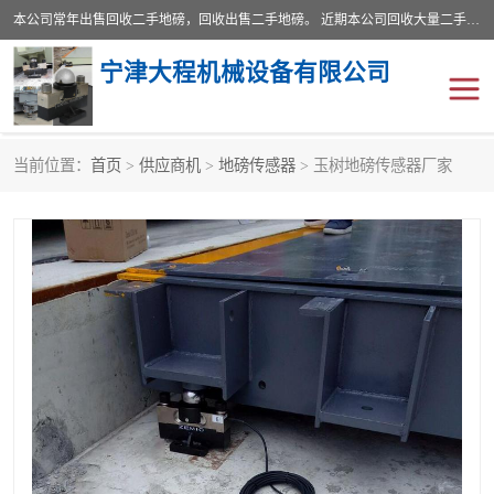
本公司常年出售回收二手地磅，回收出售二手地磅。 近期本公司回收大量二手地磅，型号齐全，宽度从2米到3.5米，长度5米到25米，承重吨位从10到200吨，成色7—9成新。 ? 使用年限6个月至2年，产品来源于个人闲置品，工矿企业停用品，因小换大而来。 精准度和新的一样， 二手地磅是内行人的选择，打个电话就省钱朋友您好等什么
宁津大程机械设备有限公司
当前位置：
首页
>
供应商机
>
地磅传感器
> 玉树地磅传感器厂家
地磅
二手地磅
地磅传感器
废纸打包机
烘干机
食品烘干机
装载机电子秤
输送机
半自动输送机
全自动输送机
冷却塔
食品螺旋塔