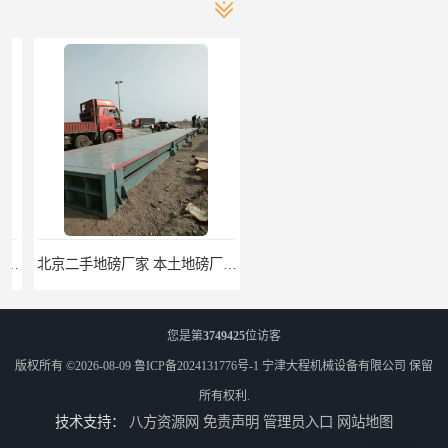
北京二手地磅厂家 本土地磅厂100秒报价
枣庄二手地磅价格 本土地磅厂100秒报价
您是第
3749425
位访客
版权所有 ©2026-08-09
鲁ICP备2024131776号-1
宁津大程机械设备有限公司
保留
所有权利.
技术支持：
八方资源网
免责声明
管理员入口
网站地图