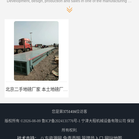
Development, design, production and sales in one of the manufacturing enterprises
北京二手地磅厂家 本土地磅厂100秒报价
枣庄二手地磅价格 本土地磅厂100秒报价
您是第
3751416
位访客
版权所有 ©2026-08-09
鲁ICP备2024131776号-1
宁津大程机械设备有限公司
保留
所有权利.
技术支持：
八方资源网
免责声明
管理员入口
网站地图