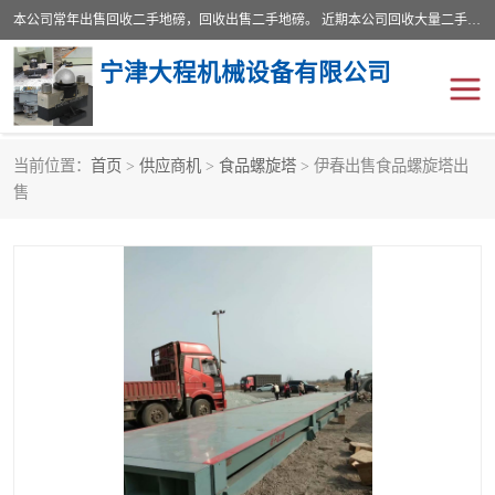
本公司常年出售回收二手地磅，回收出售二手地磅。 近期本公司回收大量二手地磅，型号齐全，宽度从2米到3.5米，长度5米到25米，承重吨位从10到200吨，成色7—9成新。 ? 使用年限6个月至2年，产品来源于个人闲置品，工矿企业停用品，因小换大而来。 精准度和新的一样， 二手地磅是内行人的选择，打个电话就省钱朋友您好等什么
宁津大程机械设备有限公司
当前位置：
首页
>
供应商机
>
食品螺旋塔
> 伊春出售食品螺旋塔出
地磅
二手地磅
售
地磅传感器
废纸打包机
烘干机
食品烘干机
装载机电子秤
输送机
半自动输送机
全自动输送机
冷却塔
食品螺旋塔