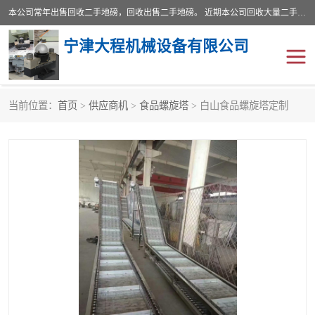
本公司常年出售回收二手地磅，回收出售二手地磅。 近期本公司回收大量二手地磅，型号齐全，宽度从2米到3.5米，长度5米到25米，承重吨位从10到200吨，成色7—9成新。 ? 使用年限6个月至2年，产品来源于个人闲置品，工矿企业停用品，因小换大而来。 精准度和新的一样， 二手地磅是内行人的选择，打个电话就省钱朋友您好等什么
宁津大程机械设备有限公司
当前位置：
首页
>
供应商机
>
食品螺旋塔
> 白山食品螺旋塔定制
地磅
二手地磅
地磅传感器
废纸打包机
烘干机
食品烘干机
装载机电子秤
输送机
半自动输送机
全自动输送机
冷却塔
食品螺旋塔