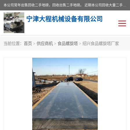
本公司常年出售回收二手地磅，回收出售二手地磅。 近期本公司回收大量二手地磅，型号齐全，宽度从2米到3.5米，长度5米到25米，承重吨位从10到200吨，成色7—9成新。 ? 使用年限6个月至2年，产品来源于个人闲置品，工矿企业停用品，因小换大而来。 精准度和新的一样， 二手地磅是内行人的选择，打个电话就省钱朋友您好等什么
宁津大程机械设备有限公司
当前位置：
首页
>
供应商机
>
食品螺旋塔
> 绍兴食品螺旋塔厂家
地磅
二手地磅
地磅传感器
废纸打包机
烘干机
食品烘干机
装载机电子秤
输送机
半自动输送机
全自动输送机
冷却塔
食品螺旋塔