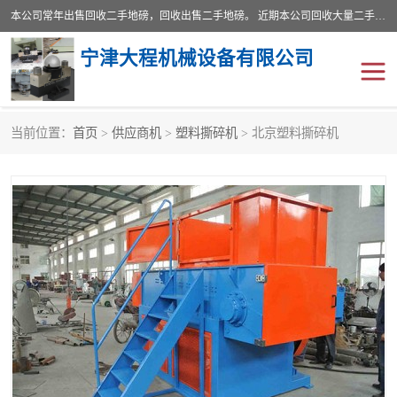
本公司常年出售回收二手地磅，回收出售二手地磅。 近期本公司回收大量二手地磅，型号齐全，宽度从2米到3.5米，长度5米到25米，承重吨位从10到200吨，成色7—9成新。 ? 使用年限6个月至2年，产品来源于个人闲置品，工矿企业停用品，因小换大而来。 精准度和新的一样， 二手地磅是内行人的选择，打个电话就省钱朋友您好等什么
宁津大程机械设备有限公司
当前位置：
首页
>
供应商机
>
塑料撕碎机
> 北京塑料撕碎机
地磅
二手地磅
地磅传感器
废纸打包机
烘干机
食品烘干机
装载机电子秤
输送机
半自动输送机
全自动输送机
冷却塔
食品螺旋塔