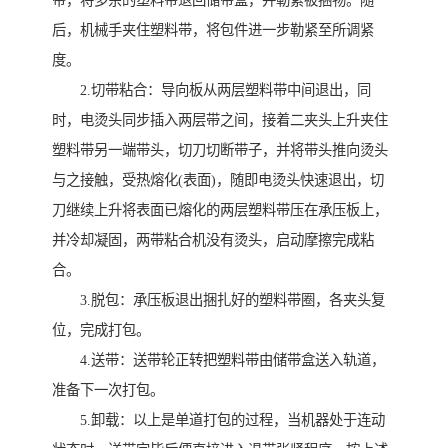
带，将多余的塑料带退回储带盒，并勒紧被捆物。随
后，机械手夹住塑料带，将包件进一步勒紧至所调紧
度。
2.切带粘合：导向板从两层塑料带中间退出，同
时，电烫头同步插入两层带之间，接着二夹头上升夹住
塑料带另一端带头，切刀切断带子，并将带头推向烫头
与之接触，受热熔化(表面)，随即电烫头快速退出，切
刀继续上升将表面已熔化的两层塑料带压在承压板上，
并冷却凝固，两带粘合机没有烫头，启动摩擦完成粘
合。
3.脱包：承压板退出捆扎好的塑料带圈，各夹头复
位，完成打包。
4.送带：送带轮正转把塑料带由储带盒送入轨道，
准备下一次打包。
5.卸载：以上是单道打包的过程，当机器处于连动