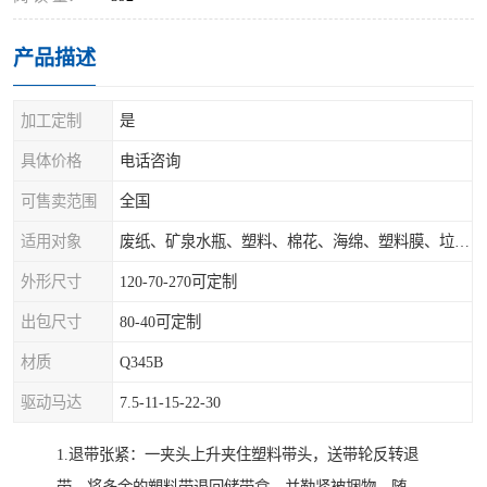
产品描述
加工定制
是
具体价格
电话咨询
可售卖范围
全国
适用对象
废纸、矿泉水瓶、塑料、棉花、海绵、塑料膜、垃圾、废料等
外形尺寸
120-70-270可定制
出包尺寸
80-40可定制
材质
Q345B
驱动马达
7.5-11-15-22-30
1.退带张紧：一夹头上升夹住塑料带头，送带轮反转退