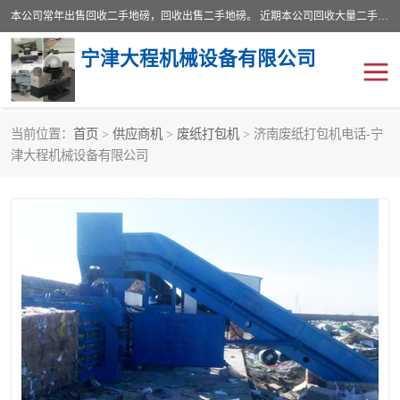
本公司常年出售回收二手地磅，回收出售二手地磅。 近期本公司回收大量二手地磅，型号齐全，宽度从2米到3.5米，长度5米到25米，承重吨位从10到200吨，成色7—9成新。 ? 使用年限6个月至2年，产品来源于个人闲置品，工矿企业停用品，因小换大而来。 精准度和新的一样， 二手地磅是内行人的选择，打个电话就省钱朋友您好等什么
宁津大程机械设备有限公司
当前位置：
首页
>
供应商机
>
废纸打包机
> 济南废纸打包机电话-宁
地磅
二手地磅
津大程机械设备有限公司
地磅传感器
废纸打包机
烘干机
食品烘干机
装载机电子秤
输送机
半自动输送机
全自动输送机
冷却塔
食品螺旋塔