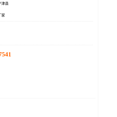
宁津县
厂家
7541