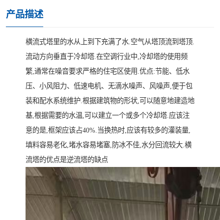
产品描述
横流式塔里的水从上到下充满了水.空气从塔顶流到塔顶.
流动方向垂直于冷却塔.在空调行业中,冷却塔的使用频
繁,通常在噪音要求严格的住宅区使用.优点:节能、低水
压、小风阻力、低速电机、无滴水噪声、风噪声,便于包
装和配水系统维护.根据建筑物的形状,可以随意地建造地
基,根据需要的水温,可以建立一个或多个冷却塔.应该注
意的是,框架应该占40%.当换热时,应该有较多的灌装量,
填料容易老化,堵水容易堵塞,防冰不佳,水分回流较大.横
流塔的优点是逆流塔的缺点