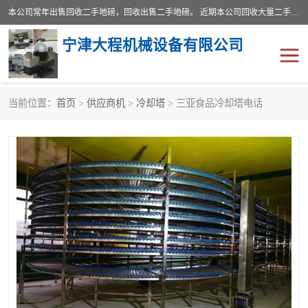
本公司常年出售回收二手地磅，回收出售二手地磅。 近期本公司回收大量二手地磅，型号齐全，宽度从2米到3.5米，长度5米到25米，承重吨位从10到200吨，成色7—9成新。 ? 使用年限6个月至2年，产品来源于个人闲置品，工矿企业停用品，因小换大而来。 精准度和新的一样， 二手地磅是内行人的选择，打个电话就省钱朋友您好等什么
宁津大程机械设备有限公司
当前位置：
首页
>
供应商机
>
冷却塔
> 三亚食品冷却塔电话
地磅
二手地磅
地磅传感器
废纸打包机
烘干机
食品烘干机
装载机电子秤
输送机
半自动输送机
全自动输送机
冷却塔
食品螺旋塔