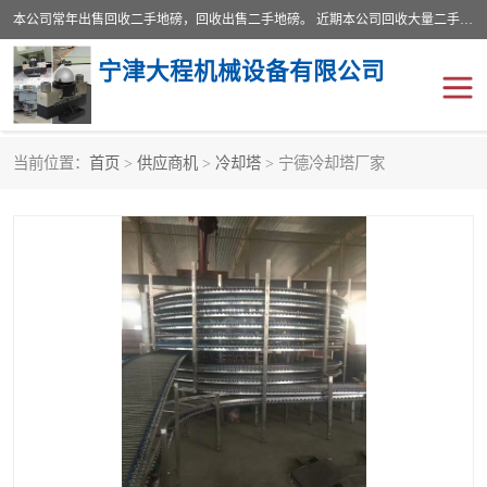
本公司常年出售回收二手地磅，回收出售二手地磅。 近期本公司回收大量二手地磅，型号齐全，宽度从2米到3.5米，长度5米到25米，承重吨位从10到200吨，成色7—9成新。 ? 使用年限6个月至2年，产品来源于个人闲置品，工矿企业停用品，因小换大而来。 精准度和新的一样， 二手地磅是内行人的选择，打个电话就省钱朋友您好等什么
宁津大程机械设备有限公司
当前位置：
首页
>
供应商机
>
冷却塔
> 宁德冷却塔厂家
地磅
二手地磅
地磅传感器
废纸打包机
烘干机
食品烘干机
装载机电子秤
输送机
半自动输送机
全自动输送机
冷却塔
食品螺旋塔