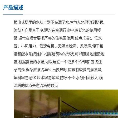
产品描述
横流式塔里的水从上到下充满了水.空气从塔顶流到塔顶.
流动方向垂直于冷却塔.在空调行业中,冷却塔的使用频
繁,通常在噪音要求严格的住宅区使用.优点:节能、低水
压、小风阻力、低速电机、无滴水噪声、风噪声,便于包
装和配水系统维护.根据建筑物的形状,可以随意地建造地
基,根据需要的水温,可以建立一个或多个冷却塔.应该注
意的是,框架应该占40%.当换热时,应该有较多的灌装量,
填料容易老化,堵水容易堵塞,防冰不佳,水分回流较大.横
流塔的优点是逆流塔的缺点