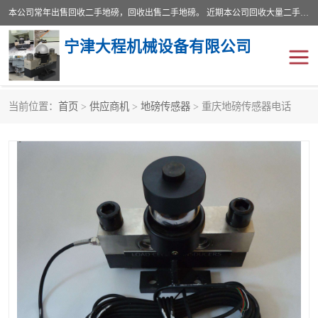
本公司常年出售回收二手地磅，回收出售二手地磅。 近期本公司回收大量二手地磅，型号齐全，宽度从2米到3.5米，长度5米到25米，承重吨位从10到200吨，成色7—9成新。 ? 使用年限6个月至2年，产品来源于个人闲置品，工矿企业停用品，因小换大而来。 精准度和新的一样， 二手地磅是内行人的选择，打个电话就省钱朋友您好等什么
宁津大程机械设备有限公司
当前位置：
首页
>
供应商机
>
地磅传感器
> 重庆地磅传感器电话
地磅
二手地磅
地磅传感器
废纸打包机
烘干机
食品烘干机
装载机电子秤
输送机
半自动输送机
全自动输送机
冷却塔
食品螺旋塔