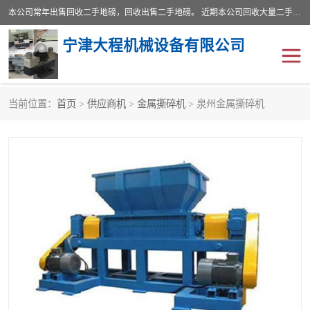
本公司常年出售回收二手地磅，回收出售二手地磅。 近期本公司回收大量二手地磅，型号齐全，宽度从2米到3.5米，长度5米到25米，承重吨位从10到200吨，成色7—9成新。 ? 使用年限6个月至2年，产品来源于个人闲置品，工矿企业停用品，因小换大而来。 精准度和新的一样， 二手地磅是内行人的选择，打个电话就省钱朋友您好等什么
宁津大程机械设备有限公司
当前位置：
首页
>
供应商机
>
金属撕碎机
> 泉州金属撕碎机
地磅
二手地磅
地磅传感器
废纸打包机
烘干机
食品烘干机
装载机电子秤
输送机
半自动输送机
全自动输送机
冷却塔
食品螺旋塔