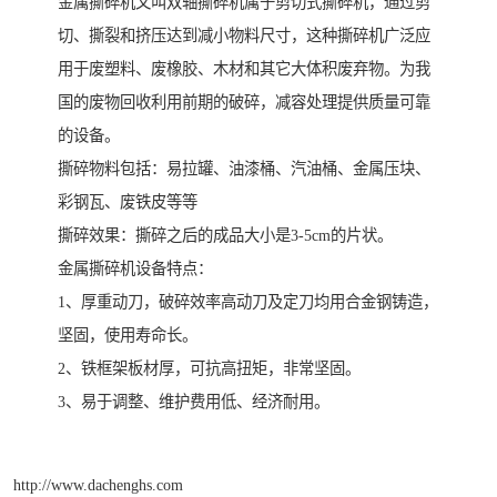
金属撕碎机又叫双轴撕碎机属于剪切式撕碎机，通过剪
切、撕裂和挤压达到减小物料尺寸，这种撕碎机广泛应
用于废塑料、废橡胶、木材和其它大体积废弃物。为我
国的废物回收利用前期的破碎，减容处理提供质量可靠
的设备。
撕碎物料包括：易拉罐、油漆桶、汽油桶、金属压块、
彩钢瓦、废铁皮等等
撕碎效果：撕碎之后的成品大小是3-5cm的片状。
金属撕碎机设备特点：
1、厚重动刀，破碎效率高动刀及定刀均用合金钢铸造，
坚固，使用寿命长。
2、铁框架板材厚，可抗高扭矩，非常坚固。
3、易于调整、维护费用低、经济耐用。
http://www.dachenghs.com