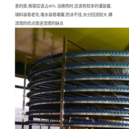
意的是,框架应该占40%.当换热时,应该有较多的灌装量,
填料容易老化,堵水容易堵塞,防冰不佳,水分回流较大.横
流塔的优点是逆流塔的缺点