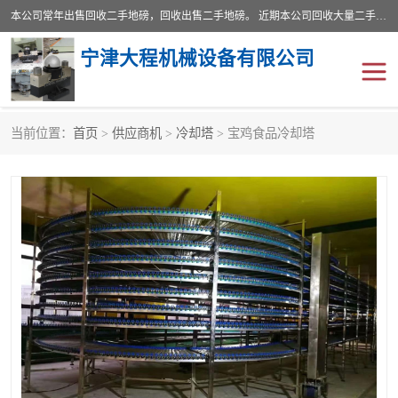
本公司常年出售回收二手地磅，回收出售二手地磅。 近期本公司回收大量二手地磅，型号齐全，宽度从2米到3.5米，长度5米到25米，承重吨位从10到200吨，成色7—9成新。 ? 使用年限6个月至2年，产品来源于个人闲置品，工矿企业停用品，因小换大而来。 精准度和新的一样， 二手地磅是内行人的选择，打个电话就省钱朋友您好等什么
宁津大程机械设备有限公司
当前位置：
首页
>
供应商机
>
冷却塔
> 宝鸡食品冷却塔
地磅
二手地磅
地磅传感器
废纸打包机
烘干机
食品烘干机
装载机电子秤
输送机
半自动输送机
全自动输送机
冷却塔
食品螺旋塔