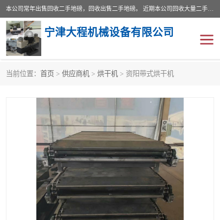
本公司常年出售回收二手地磅，回收出售二手地磅。 近期本公司回收大量二手地磅，型号齐全，宽度从2米到3.5米，长度5米到25米，承重吨位从10到200吨，成色7—9成新。 ? 使用年限6个月至2年，产品来源于个人闲置品，工矿企业停用品，因小换大而来。 精准度和新的一样， 二手地磅是内行人的选择，打个电话就省钱朋友您好等什么
宁津大程机械设备有限公司
当前位置：
首页
>
供应商机
>
烘干机
> 资阳带式烘干机
地磅
二手地磅
地磅传感器
废纸打包机
烘干机
食品烘干机
装载机电子秤
输送机
半自动输送机
全自动输送机
冷却塔
食品螺旋塔