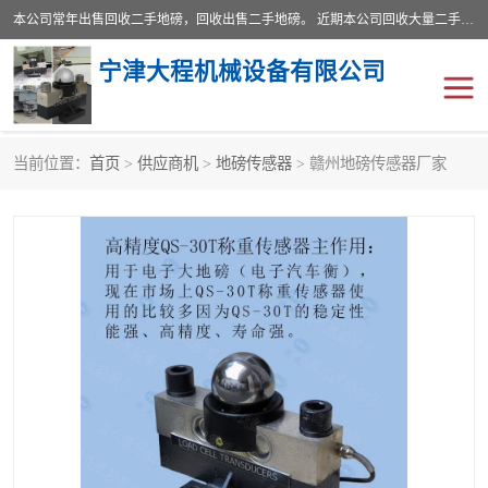
本公司常年出售回收二手地磅，回收出售二手地磅。 近期本公司回收大量二手地磅，型号齐全，宽度从2米到3.5米，长度5米到25米，承重吨位从10到200吨，成色7—9成新。 ? 使用年限6个月至2年，产品来源于个人闲置品，工矿企业停用品，因小换大而来。 精准度和新的一样， 二手地磅是内行人的选择，打个电话就省钱朋友您好等什么
宁津大程机械设备有限公司
当前位置：
首页
>
供应商机
>
地磅传感器
> 赣州地磅传感器厂家
地磅
二手地磅
地磅传感器
废纸打包机
烘干机
食品烘干机
装载机电子秤
输送机
半自动输送机
全自动输送机
冷却塔
食品螺旋塔