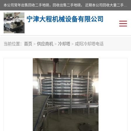
本公司常年出售回收二手地磅，回收出售二手地磅。 近期本公司回收大量二手地磅，型号齐全，宽度从2米到3.5米，长度5米到25米，承重吨位从10到200吨，成色7—9成新。 ? 使用年限6个月至2年，产品来源于个人闲置品，工矿企业停用品，因小换大而来。 精准度和新的一样， 二手地磅是内行人的选择，打个电话就省钱朋友您好等什么
宁津大程机械设备有限公司
当前位置：
首页
>
供应商机
>
冷却塔
> 咸阳冷却塔电话
地磅
二手地磅
地磅传感器
废纸打包机
烘干机
食品烘干机
装载机电子秤
输送机
半自动输送机
全自动输送机
冷却塔
食品螺旋塔