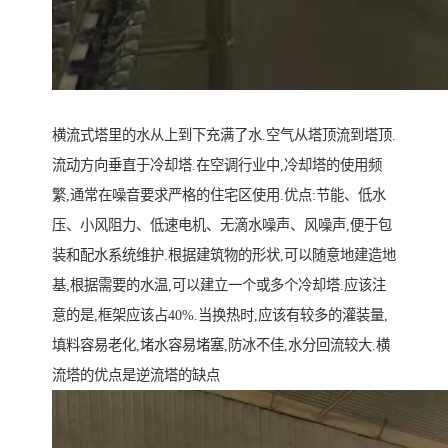
横流式塔里的水从上到下充满了水.空气从塔顶流到塔顶.
流动方向垂直于冷却塔.在空调行业中,冷却塔的使用频
繁,通常在噪音要求严格的住宅区使用.优点:节能、低水
压、小风阻力、低速电机、无滴水噪声、风噪声,便于包
装和配水系统维护.根据建筑物的形状,可以随意地建造地
基,根据需要的水温,可以建立一个或多个冷却塔.应该注
意的是,框架应该占40%.当换热时,应该有较多的灌装量,
填料容易老化,堵水容易堵塞,防冰不佳,水分回流较大.横
流塔的优点是逆流塔的缺点