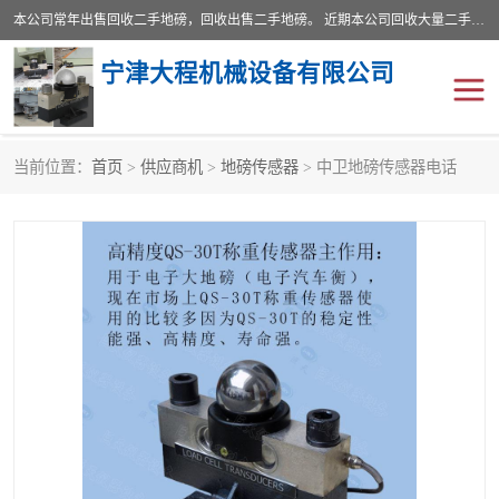
本公司常年出售回收二手地磅，回收出售二手地磅。 近期本公司回收大量二手地磅，型号齐全，宽度从2米到3.5米，长度5米到25米，承重吨位从10到200吨，成色7—9成新。 ? 使用年限6个月至2年，产品来源于个人闲置品，工矿企业停用品，因小换大而来。 精准度和新的一样， 二手地磅是内行人的选择，打个电话就省钱朋友您好等什么
宁津大程机械设备有限公司
当前位置：
首页
>
供应商机
>
地磅传感器
> 中卫地磅传感器电话
地磅
二手地磅
地磅传感器
废纸打包机
烘干机
食品烘干机
装载机电子秤
输送机
半自动输送机
全自动输送机
冷却塔
食品螺旋塔