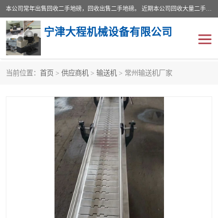
本公司常年出售回收二手地磅，回收出售二手地磅。 近期本公司回收大量二手地磅，型号齐全，宽度从2米到3.5米，长度5米到25米，承重吨位从10到200吨，成色7—9成新。 ? 使用年限6个月至2年，产品来源于个人闲置品，工矿企业停用品，因小换大而来。 精准度和新的一样， 二手地磅是内行人的选择，打个电话就省钱朋友您好等什么
宁津大程机械设备有限公司
当前位置：
首页
>
供应商机
>
输送机
> 常州输送机厂家
地磅
二手地磅
地磅传感器
废纸打包机
烘干机
食品烘干机
装载机电子秤
输送机
半自动输送机
全自动输送机
冷却塔
食品螺旋塔