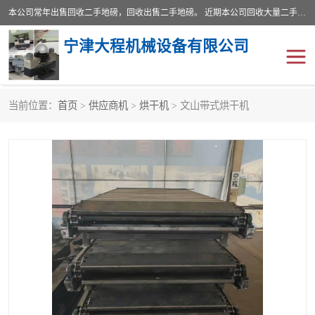
本公司常年出售回收二手地磅，回收出售二手地磅。 近期本公司回收大量二手地磅，型号齐全，宽度从2米到3.5米，长度5米到25米，承重吨位从10到200吨，成色7—9成新。 ? 使用年限6个月至2年，产品来源于个人闲置品，工矿企业停用品，因小换大而来。 精准度和新的一样， 二手地磅是内行人的选择，打个电话就省钱朋友您好等什么
宁津大程机械设备有限公司
当前位置：
首页
>
供应商机
>
烘干机
> 文山带式烘干机
地磅
二手地磅
地磅传感器
废纸打包机
烘干机
食品烘干机
装载机电子秤
输送机
半自动输送机
全自动输送机
冷却塔
食品螺旋塔