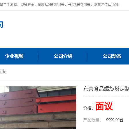
本公司常年出售回收二手地磅，回收出售二手地磅。 近期本公司回收大量二手地磅，型号齐全，宽度从2米到3.5米，长度5米到25米，承重吨位从10到200吨，成色7—9成新。 ? 使用年限6个月至2年，产品来源于个人闲置品，工矿企业停用品，因小换大而来。 精准度和新的一样， 二手地磅是内行人的选择，打个电话就省钱朋友您好等什么
司
企业视频
公司介绍
公司动态
定制
东营食品螺旋塔定
面议
价格：
产品数量：
9999.00台