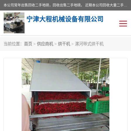
本公司常年出售回收二手地磅，回收出售二手地磅。 近期本公司回收大量二手地磅，型号齐全，宽度从2米到3.5米，长度5米到25米，承重吨位从10到200吨，成色7—9成新。 ? 使用年限6个月至2年，产品来源于个人闲置品，工矿企业停用品，因小换大而来。 精准度和新的一样， 二手地磅是内行人的选择，打个电话就省钱朋友您好等什么
宁津大程机械设备有限公司
当前位置：
首页
>
供应商机
>
烘干机
> 漯河带式烘干机
地磅
二手地磅
地磅传感器
废纸打包机
烘干机
食品烘干机
装载机电子秤
输送机
半自动输送机
全自动输送机
冷却塔
食品螺旋塔