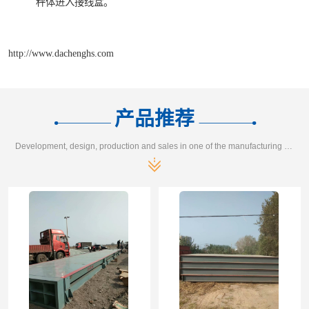
秤体进入接线盒。
http://www.dachenghs.com
产品推荐
Development, design, production and sales in one of the manufacturing enterprises