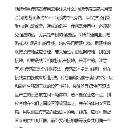
地磅称重传感器使用需要注意什么:地磅传感器应采用铰
合铜线(截面积约50mm2)形成电气旁路，以保护它们免
受电焊电流或雷击造成的危害。传感器使用中，必须避
免强烈的热，尤其是单侧的强烈热。3.所有通向显示电
路或从电路引出的导线，均应采用屏蔽电缆。屏蔽线的
联接及接地点应合理。若未通过机械框架接地，则在外
接地，但屏蔽线互相联接后未接地，是浮空的。注意：
有3只传感器是全并联接法，传感器本身是4线制，但在
接线盒内换成6线制接法。传感器输出信号读出电路不应
和能产生强烈干扰的设可”控硅，接触器等)及有可观热
量产生的设备放在同一箱体中，若不能保证这一点，则
应考虑在它们之间设置障板隔离之，并在箱体内安置风
扇。用以测量传感器输出信号的电子线路，应尽可能配
置立的供电变压器，而不要和接触器等设备共用同一主