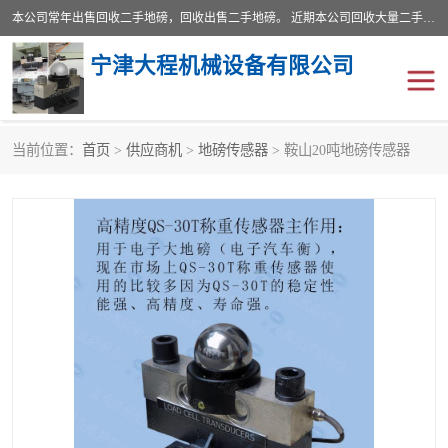
本公司常年出售回收二手地磅，回收出售二手地磅。 近期本公司回收大量二手地磅，型号齐全，宽度从2米到3.5米，长度5米到25米，承重吨位从10到200吨，成色7—9成新。 ? 使用年限6个月至2年，产品来源于个人闲置品，工矿企业停用品，因小换大而来。 精准度和新的一样， 二手地磅是内行人的选择，打个电话就省钱朋友您好等什么
宁津大程机械设备有限公司
当前位置：
首页
>
供应商机
>
地磅传感器
> 鞍山20吨地磅传感器
地磅
二手地磅
地磅传感器
废纸打包机
烘干机
食品烘干机
装载机电子秤
输送机
半自动输送机
全自动输送机
冷却塔
食品螺旋塔