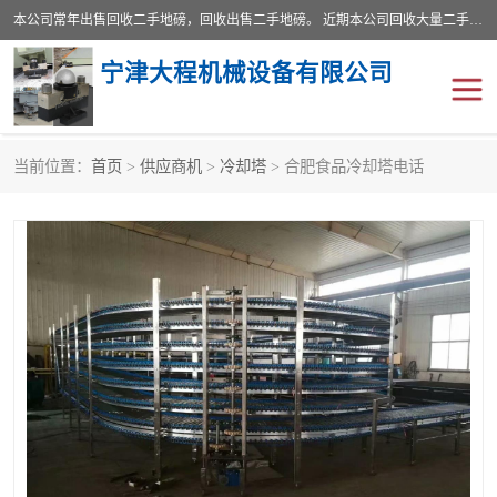
本公司常年出售回收二手地磅，回收出售二手地磅。 近期本公司回收大量二手地磅，型号齐全，宽度从2米到3.5米，长度5米到25米，承重吨位从10到200吨，成色7—9成新。 ? 使用年限6个月至2年，产品来源于个人闲置品，工矿企业停用品，因小换大而来。 精准度和新的一样， 二手地磅是内行人的选择，打个电话就省钱朋友您好等什么
宁津大程机械设备有限公司
当前位置：
首页
>
供应商机
>
冷却塔
> 合肥食品冷却塔电话
地磅
二手地磅
地磅传感器
废纸打包机
烘干机
食品烘干机
装载机电子秤
输送机
半自动输送机
全自动输送机
冷却塔
食品螺旋塔