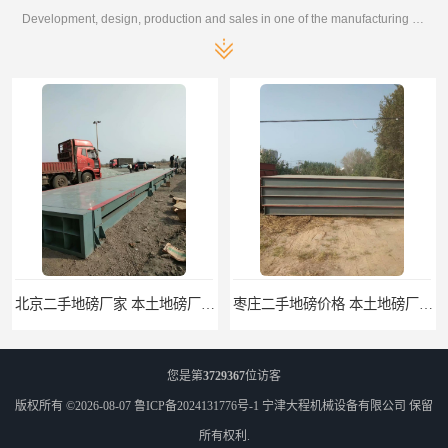
Development, design, production and sales in one of the manufacturing enterprises
北京二手地磅厂家 本土地磅厂100秒报价
枣庄二手地磅价格 本土地磅厂100秒报价
您是第
3729367
位访客
版权所有 ©2026-08-07
鲁ICP备2024131776号-1
宁津大程机械设备有限公司
保留
所有权利.