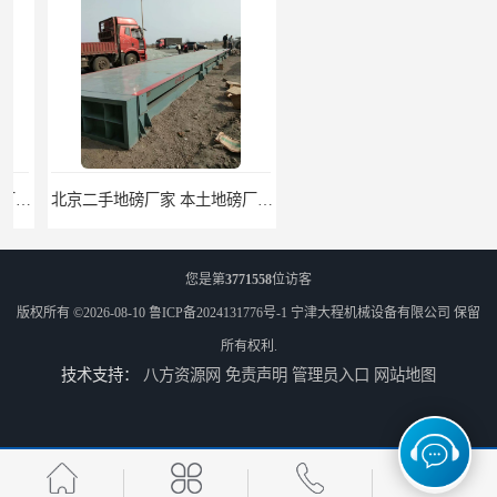
北京二手地磅厂家 本土地磅厂100秒报价
枣庄二手地磅价格 本土地磅厂100秒报价
您是第
3771558
位访客
版权所有 ©2026-08-10
鲁ICP备2024131776号-1
宁津大程机械设备有限公司
保留
所有权利.
技术支持：
八方资源网
免责声明
管理员入口
网站地图
滨州二手地磅价格 价格优惠
潍坊旧地磅出售 厂家直销