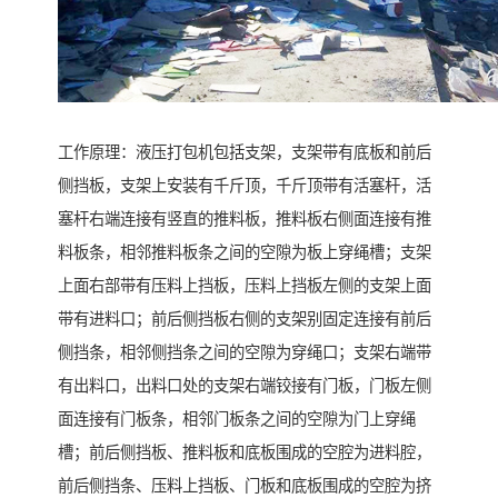
工作原理：液压打包机包括支架，支架带有底板和前后
侧挡板，支架上安装有千斤顶，千斤顶带有活塞杆，活
塞杆右端连接有竖直的推料板，推料板右侧面连接有推
料板条，相邻推料板条之间的空隙为板上穿绳槽；支架
上面右部带有压料上挡板，压料上挡板左侧的支架上面
带有进料口；前后侧挡板右侧的支架别固定连接有前后
侧挡条，相邻侧挡条之间的空隙为穿绳口；支架右端带
有出料口，出料口处的支架右端铰接有门板，门板左侧
面连接有门板条，相邻门板条之间的空隙为门上穿绳
槽；前后侧挡板、推料板和底板围成的空腔为进料腔，
前后侧挡条、压料上挡板、门板和底板围成的空腔为挤