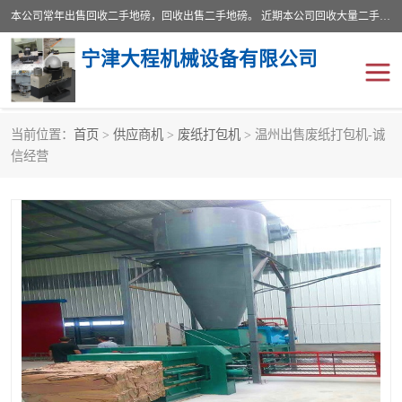
本公司常年出售回收二手地磅，回收出售二手地磅。 近期本公司回收大量二手地磅，型号齐全，宽度从2米到3.5米，长度5米到25米，承重吨位从10到200吨，成色7—9成新。 ? 使用年限6个月至2年，产品来源于个人闲置品，工矿企业停用品，因小换大而来。 精准度和新的一样， 二手地磅是内行人的选择，打个电话就省钱朋友您好等什么
宁津大程机械设备有限公司
当前位置：
首页
>
供应商机
>
废纸打包机
> 温州出售废纸打包机-诚
地磅
二手地磅
信经营
地磅传感器
废纸打包机
烘干机
食品烘干机
装载机电子秤
输送机
半自动输送机
全自动输送机
冷却塔
食品螺旋塔