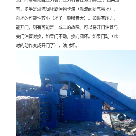
关门时看看系统压力表，压力有否在5MPa以上，如果没
有，多半是溢流阀坏或污物卡滞（溢流阀娇气易坏），
泵坏的可能性较小（坏了一般噪音大）。如果有压力，
能开门，则有可能是一或二的故障。可以将开门油管与
关门油管对换，如果门不动，换向阀坏。如果门动（此
时的动作变成开门了），油封坏。