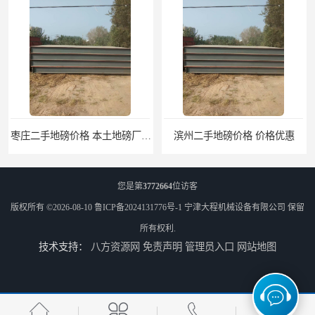
枣庄二手地磅价格 本土地磅厂100秒报价
滨州二手地磅价格 价格优惠
您是第
3772664
位访客
版权所有 ©2026-08-10
鲁ICP备2024131776号-1
宁津大程机械设备有限公司
保留
所有权利.
技术支持：
八方资源网
免责声明
管理员入口
网站地图
潍坊旧地磅出售 厂家直销
邯郸旧地磅报价 本土地磅厂100秒报价