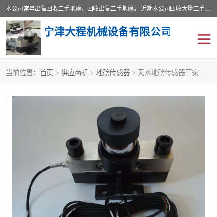
本公司常年出售回收二手地磅，回收出售二手地磅。 近期本公司回收大量二手地磅，型号齐全，宽度从2米到3.5米，长度5米到25米，承重吨位从10到200吨，成色7—9成新。 ? 使用年限6个月至2年，产品来源于个人闲置品，工矿企业停用品，因小换大而来。 精准度和新的一样， 二手地磅是内行人的选择，打个电话就省钱朋友您好等什么
宁津大程机械设备有限公司
当前位置：
首页
>
供应商机
>
地磅传感器
> 天水地磅传感器厂家
地磅
二手地磅
地磅传感器
废纸打包机
烘干机
食品烘干机
装载机电子秤
输送机
半自动输送机
全自动输送机
冷却塔
食品螺旋塔