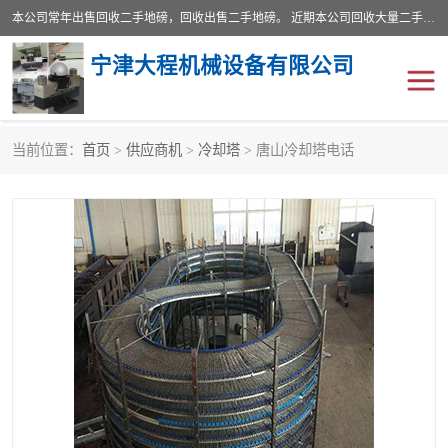
本公司常年出售回收二手地磅，回收出售二手地磅。 近期本公司回收大量二手地磅，型号齐全，宽度从2米到3.5米，长度5米到25米，承重吨位从10到200吨，成色7—9成新。 ? 使用年限6个月至2年，产品来源于个人闲置品，工矿企业停用品，因小换大而来。 精准度和新的一样， 二手地磅是内行人的选择，打个电话就省钱朋友您好等什么
宁津大程机械设备有限公司
当前位置：
首页
>
供应商机
>
冷却塔
> 唐山冷却塔电话
地磅
二手地磅
地磅传感器
废纸打包机
烘干机
食品烘干机
装载机电子秤
输送机
半自动输送机
全自动输送机
冷却塔
食品螺旋塔