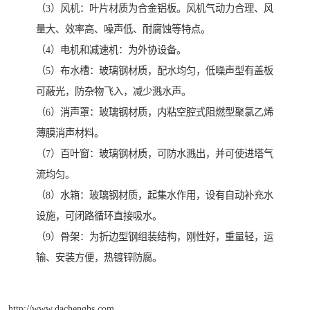
（3）风机：叶片材质为合金铝板。风机气动力合理、风
量大、效率高、噪声低、耐腐蚀等特点。
（4）电机和减速机：为外协设备。
（5）布水槽：玻璃钢材质，配水均匀，低噪声型有盖板
可蔽光，防杂物飞入，减少溅水声。
（6）消声罩：玻璃钢材质，内粘空腔式阻燃型聚氯乙烯
薄膜消声材料。
（7）百叶窗：玻璃钢材质，可防水溅出，并可使进塔气
流均匀。
（8）水箱：玻璃钢材质，起集水作用，设有自动补充水
设施，可闭路循环直接吸水。
（9）骨架：为折边型钢组装结构，刚性好，重量轻，运
输、安装方便，热镀锌防腐。
http://www.dachenghs.com