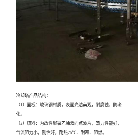
冷却塔产品结构：
（1）面板：玻璃钢材质，表面光洁美观，耐腐蚀，防老
化。
（2）填料：为改性聚氯乙烯双向点波片，热力性能好，
气流阻力小，刚性好，耐热75℃、耐寒、阻燃。