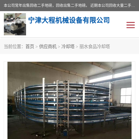
本公司常年出售回收二手地磅，回收出售二手地磅。 近期本公司回收大量二手地磅，型号齐全，宽度从2米到3.5米，长度5米到25米，承重吨位从10到200吨，成色7—9成新。 ? 使用年限6个月至2年，产品来源于个人闲置品，工矿企业停用品，因小换大而来。 精准度和新的一样， 二手地磅是内行人的选择，打个电话就省钱朋友您好等什么
宁津大程机械设备有限公司
当前位置：
首页
>
供应商机
>
冷却塔
> 丽水食品冷却塔
地磅
二手地磅
地磅传感器
废纸打包机
烘干机
食品烘干机
装载机电子秤
输送机
半自动输送机
全自动输送机
冷却塔
食品螺旋塔