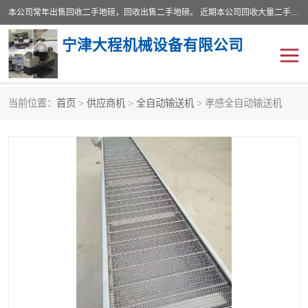
本公司常年出售回收二手地磅，回收出售二手地磅。 近期本公司回收大量二手地磅，型号齐全，宽度从2米到3.5米，长度5米到25米，承重吨位从10到200吨，成色7—9成新。 ? 使用年限6个月至2年，产品来源于个人闲置品，工矿企业停用品，因小换大而来。 精准度和新的一样， 二手地磅是内行人的选择，打个电话就省钱朋友您好等什么
宁津大程机械设备有限公司
当前位置：
首页
>
供应商机
>
全自动输送机
> 孝感全自动输送机
地磅
二手地磅
地磅传感器
废纸打包机
烘干机
食品烘干机
装载机电子秤
输送机
半自动输送机
全自动输送机
冷却塔
食品螺旋塔