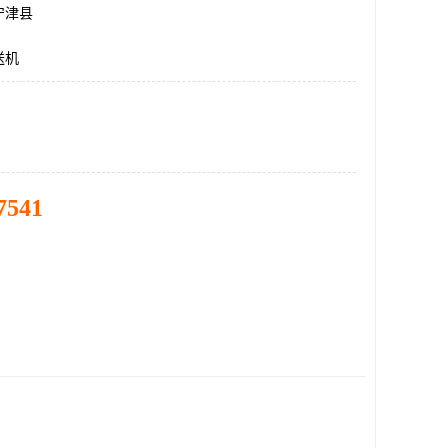
宁津县
送机
7541