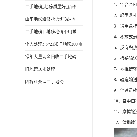
1、铝合金K
二手地磅_地磅质量好_价格便宜这里找【地磅行家】
2、轻型悬
山东地磅维修-地磅厂家-地磅价格-二手地磅
3、通用悬
二手地磅旧地磅地磅不用做地基
4、积放式
个人处理3.3*21米旧地磅200吨
5、反向积
常年大量现金回收二手地磅
6、板链输
7、地推链
旧地磅16米处理
8、辊道输
因拆迁处理二手地磅
9、倍速链
10、空中
11、摩擦输
12、滑橇输