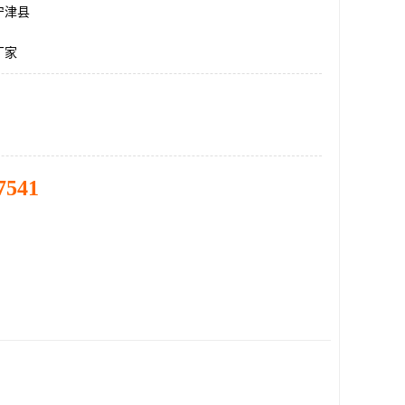
宁津县
厂家
7541