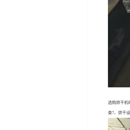
选购烘干机
查7、烘干