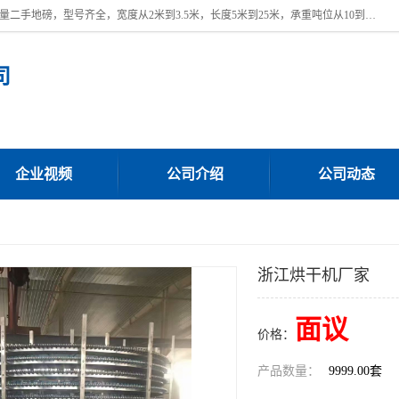
本公司常年出售回收二手地磅，回收出售二手地磅。 近期本公司回收大量二手地磅，型号齐全，宽度从2米到3.5米，长度5米到25米，承重吨位从10到200吨，成色7—9成新。 ? 使用年限6个月至2年，产品来源于个人闲置品，工矿企业停用品，因小换大而来。 精准度和新的一样， 二手地磅是内行人的选择，打个电话就省钱朋友您好等什么
司
企业视频
公司介绍
公司动态
浙江烘干机厂家
面议
价格：
产品数量：
9999.00套