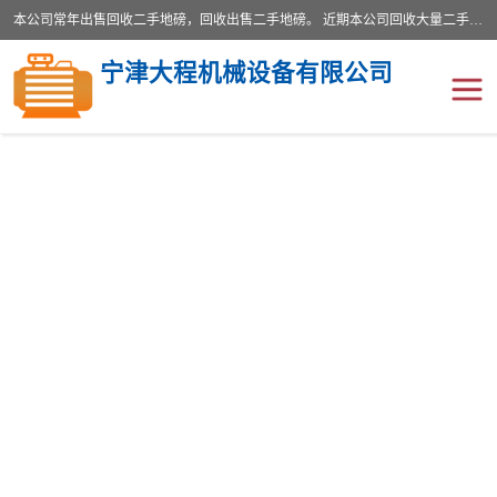
本公司常年出售回收二手地磅，回收出售二手地磅。 近期本公司回收大量二手地磅，型号齐全，宽度从2米到3.5米，长度5米到25米，承重吨位从10到200吨，成色7—9成新。 ? 使用年限6个月至2年，产品来源于个人闲置品，工矿企业停用品，因小换大而来。 精准度和新的一样， 二手地磅是内行人的选择，打个电话就省钱朋友您好等什么
宁津大程机械设备有限公司