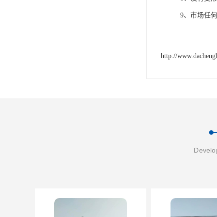
9、市场任何
http://www.dacheng
Develop