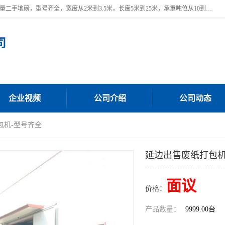
本公司常年出售回收二手地磅，回收出售二手地磅。 近期本公司回收大量二手地磅，型号齐全，宽度从2米到3.5米，长度5米到25米，承重吨位从10到200吨，成色7—9成新。 ? 使用年限6个月至2年，产品来源于个人闲置品，工矿企业停用品，因小换大而来。 精准度和新的一样， 二手地磅是内行人的选择，打个电话就省钱朋友您好等什么
司
企业视频
公司介绍
公司动态
包机-型号齐全
延边出售废纸打包机
面议
价格：
产品数量：
9999.00台