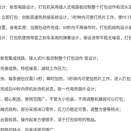
路设计：新型电路设计，打包机采用插入式电路板控制整个打包动作和烫头
热，立即打包：创新高速热热熔系统设计，5秒种内可使打热片工作，使PE
机装置，省电实用：当捆包动作完成，60秒内不再操作时，打包机结构设
车设计：打包机使用带盘之刹车采用的弹簧设计，保证进带平稳无噪音，打
用新型集成线路，接入式PC板控制整个打包动作 音设计；
合完善成熟，特低噪音，减轻工作压力；
度快、每条捆包仅需2.0秒；瞬时加热，5秒钟内可使加热片工作，进入打
作完成后60秒内停机处待机状态，新一代电热钢片设计；
计、精心制造，使用范围广，不管大小包装，不用调整机器就可以打包；
机械式结构，部分采用进口零件，后刀刃稳定可靠，调整方便等特点；
机台面较高，操作起来方便顺手，适于打包较轻的物品。
形短路的特点，包装适用范围广；