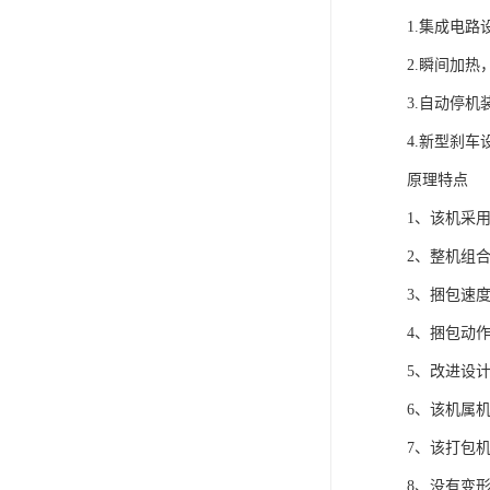
1.集成电
2.瞬间加
3.自动停
4.新型刹
原理特点
1、该机采
2、整机组
3、捆包速
4、捆包动
5、改进设
6、该机属
7、该打包
8、没有变