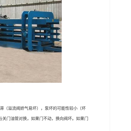
卡滞（溢流阀娇气易坏），泵坏的可能性较小（坏
与关门油管对换，如果门不动，换向阀坏。如果门