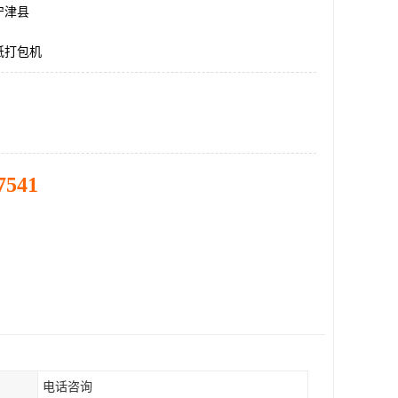
宁津县
纸打包机
7541
电话咨询