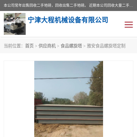
本公司常年出售回收二手地磅，回收出售二手地磅。 近期本公司回收大量二手地磅，型号齐全，宽度从2米到3.5米，长度5米到25米，承重吨位从10到200吨，成色7—9成新。 ? 使用年限6个月至2年，产品来源于个人闲置品，工矿企业停用品，因小换大而来。 精准度和新的一样， 二手地磅是内行人的选择，打个电话就省钱朋友您好等什么
宁津大程机械设备有限公司
当前位置：
首页
>
供应商机
>
食品螺旋塔
> 雅安食品螺旋塔定制
地磅
二手地磅
地磅传感器
废纸打包机
烘干机
食品烘干机
装载机电子秤
输送机
半自动输送机
全自动输送机
冷却塔
食品螺旋塔