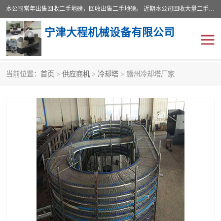
本公司常年出售回收二手地磅，回收出售二手地磅。 近期本公司回收大量二手地磅，型号齐全，宽度从2米到3.5米，长度5米到25米，承重吨位从10到200吨，成色7—9成新。 ? 使用年限6个月至2年，产品来源于个人闲置品，工矿企业停用品，因小换大而来。 精准度和新的一样， 二手地磅是内行人的选择，打个电话就省钱朋友您好等什么
宁津大程机械设备有限公司
当前位置：
首页
>
供应商机
>
冷却塔
> 赣州冷却塔厂家
地磅
二手地磅
地磅传感器
废纸打包机
烘干机
食品烘干机
装载机电子秤
输送机
半自动输送机
全自动输送机
冷却塔
食品螺旋塔