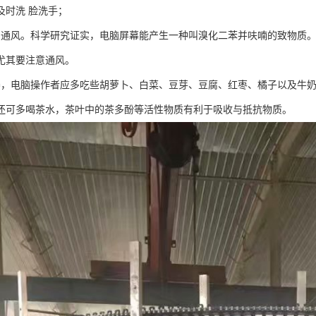
及时洗 脸洗手；
内通风。科学研究证实，电脑屏幕能产生一种叫溴化二苯并呋喃的致物质
尤其要注意通风。
养，电脑操作者应多吃些胡萝卜、白菜、豆芽、豆腐、红枣、橘子以及牛
还可多喝茶水，茶叶中的茶多酚等活性物质有利于吸收与抵抗物质。