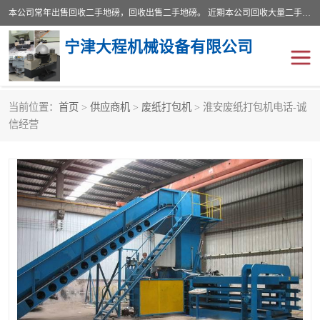
本公司常年出售回收二手地磅，回收出售二手地磅。 近期本公司回收大量二手地磅，型号齐全，宽度从2米到3.5米，长度5米到25米，承重吨位从10到200吨，成色7—9成新。 ? 使用年限6个月至2年，产品来源于个人闲置品，工矿企业停用品，因小换大而来。 精准度和新的一样， 二手地磅是内行人的选择，打个电话就省钱朋友您好等什么
宁津大程机械设备有限公司
当前位置：
首页
>
供应商机
>
废纸打包机
> 淮安废纸打包机电话-诚
地磅
二手地磅
信经营
地磅传感器
废纸打包机
烘干机
食品烘干机
装载机电子秤
输送机
半自动输送机
全自动输送机
冷却塔
食品螺旋塔