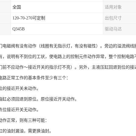
全国
适用对象
120-70-270可定制
出包尺寸
Q345B
驱动马达
门电磁阀有没有动作（线圈有无指示灯，有没有磁性）。旁边的溢流阀线
有，说明有不到位的工状，使电路上的控制元件动作异常，整个控制电路
门前不应动作～接近开关的指示灯不亮）。另外，主液压缸回退到位的接
电路正常工作的基本条件至少有三个：
位的接近开关未动作。
油缸必须回退到原位。原位接近开关动作。
点位接近开关无动作。
动作正常，则有三种可能：
缸的油封漏油，需更换油封。