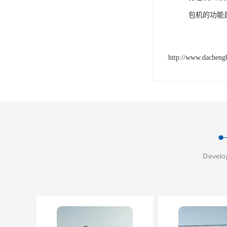
包机的功能
http://www.dacheng
Develop