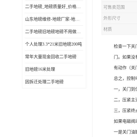
二手地磅_地磅质量好_价格便宜这里找【地磅行家】
可售卖范围
外形尺寸
山东地磅维修-地磅厂家-地磅价格-二手地磅
材质
二手地磅旧地磅地磅不用做地基
个人处理3.3*21米旧地磅200吨
检查一下关
常年大量现金回收二手地磅
门。如果没
有动作（关
旧地磅16米处理
总之，控制
因拆迁处理二手地磅
一，关门到
二，压紧主
三，压紧终
如果电磁阀
一是关门油