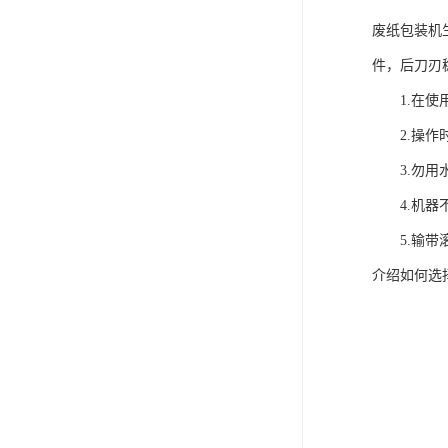
废纸包装机
件，后刀刃
1.在使用
2.操作时
3.勿用水
4.机器不
5.输带滚
介绍如何选