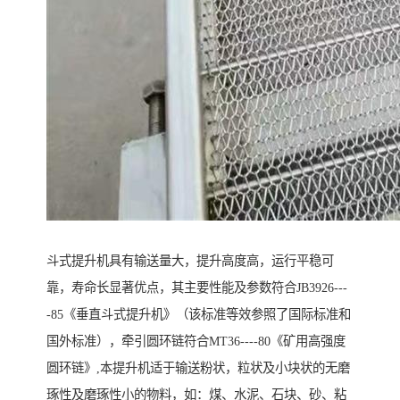
斗式提升机具有输送量大，提升高度高，运行平稳可
靠，寿命长显著优点，其主要性能及参数符合JB3926---
-85《垂直斗式提升机》（该标准等效参照了国际标准和
国外标准），牵引圆环链符合MT36----80《矿用高强度
圆环链》,本提升机适于输送粉状，粒状及小块状的无磨
琢性及磨琢性小的物料，如：煤、水泥、石块、砂、粘