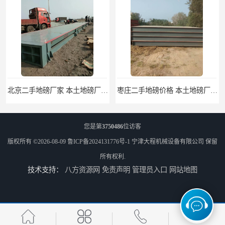
北京二手地磅厂家 本土地磅厂100秒报价
枣庄二手地磅价格 本土地磅厂100秒报价
您是第
3750486
位访客
版权所有 ©2026-08-09
鲁ICP备2024131776号-1
宁津大程机械设备有限公司
保留
所有权利.
技术支持：
八方资源网
免责声明
管理员入口
网站地图
滨州二手地磅价格 价格优惠
潍坊旧地磅出售 厂家直销