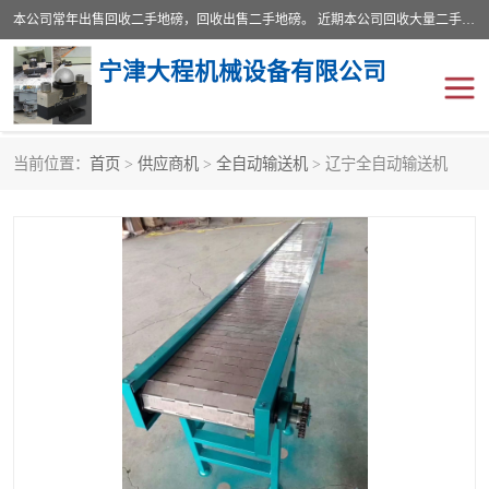
本公司常年出售回收二手地磅，回收出售二手地磅。 近期本公司回收大量二手地磅，型号齐全，宽度从2米到3.5米，长度5米到25米，承重吨位从10到200吨，成色7—9成新。 ? 使用年限6个月至2年，产品来源于个人闲置品，工矿企业停用品，因小换大而来。 精准度和新的一样， 二手地磅是内行人的选择，打个电话就省钱朋友您好等什么
宁津大程机械设备有限公司
当前位置：
首页
>
供应商机
>
全自动输送机
> 辽宁全自动输送机
地磅
二手地磅
地磅传感器
废纸打包机
烘干机
食品烘干机
装载机电子秤
输送机
半自动输送机
全自动输送机
冷却塔
食品螺旋塔