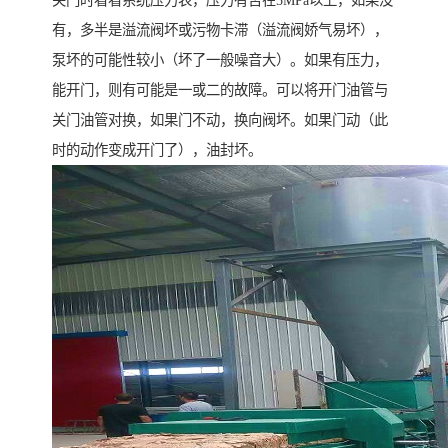
关门时看看系统压力表，压力有否在5MPa以上，如果没
有，多半是溢流阀坏或污物卡滞（溢流阀娇气易坏），
泵坏的可能性较小（坏了一般噪音大）。如果有压力，
能开门，则有可能是一或二的故障。可以将开门油管与
关门油管对换，如果门不动，换向阀坏。如果门动（此
时的动作变成开门了），油封坏。