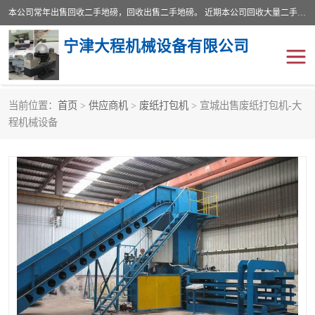
本公司常年出售回收二手地磅，回收出售二手地磅。 近期本公司回收大量二手地磅，型号齐全，宽度从2米到3.5米，长度5米到25米，承重吨位从10到200吨，成色7—9成新。 ? 使用年限6个月至2年，产品来源于个人闲置品，工矿企业停用品，因小换大而来。 精准度和新的一样， 二手地磅是内行人的选择，打个电话就省钱朋友您好等什么
宁津大程机械设备有限公司
当前位置：
首页
>
供应商机
>
废纸打包机
> 宣城出售废纸打包机-大
地磅
二手地磅
程机械设备
地磅传感器
废纸打包机
烘干机
食品烘干机
装载机电子秤
输送机
半自动输送机
全自动输送机
冷却塔
食品螺旋塔