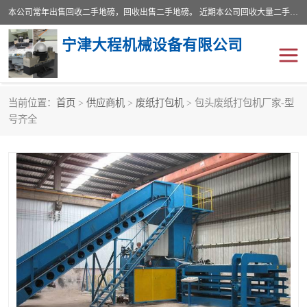
本公司常年出售回收二手地磅，回收出售二手地磅。 近期本公司回收大量二手地磅，型号齐全，宽度从2米到3.5米，长度5米到25米，承重吨位从10到200吨，成色7—9成新。 ? 使用年限6个月至2年，产品来源于个人闲置品，工矿企业停用品，因小换大而来。 精准度和新的一样， 二手地磅是内行人的选择，打个电话就省钱朋友您好等什么
宁津大程机械设备有限公司
当前位置：
首页
>
供应商机
>
废纸打包机
> 包头废纸打包机厂家-型
地磅
二手地磅
号齐全
地磅传感器
废纸打包机
烘干机
食品烘干机
装载机电子秤
输送机
半自动输送机
全自动输送机
冷却塔
食品螺旋塔